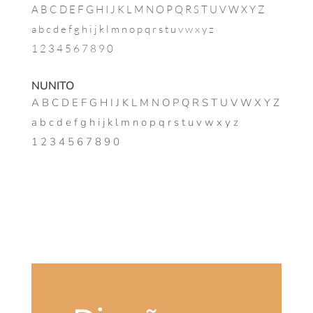
A B C D E F G H I J K L M N O P Q R S T U V W X Y Z
a b c d e f g h i j k l m n o p q r s t u v w x y z
1 2 3 4 5 6 7 8 9 0
NUNITO
A B C D E F G H I J K L M N O P Q R S T U V W X Y Z
a b c d e f g h i j k l m n o p q r s t u v w x y z
1 2 3 4 5 6 7 8 9 0