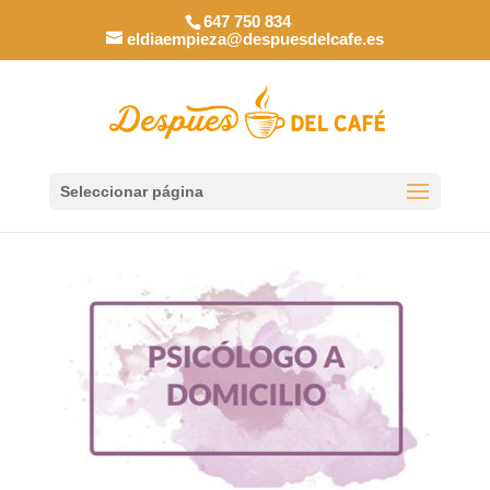
647 750 834
eldiaempieza@despuesdelcafe.es
Seleccionar página