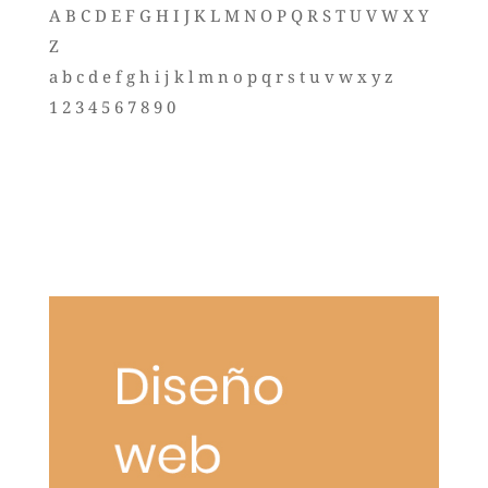
A B C D E F G H I J K L M N O P Q R S T U V W X Y
Z
a b c d e f g h i j k l m n o p q r s t u v w x y z
1 2 3 4 5 6 7 8 9 0