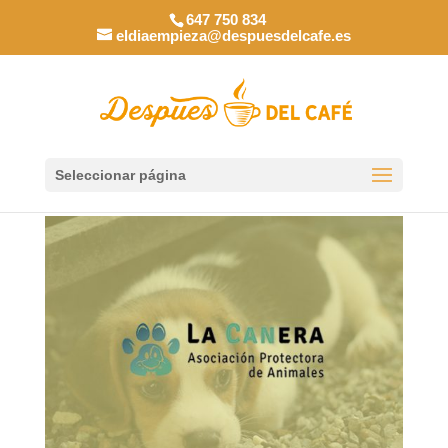
647 750 834
eldiaempieza@despuesdelcafe.es
Seleccionar página