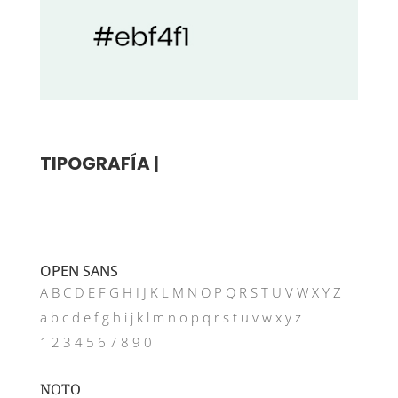
TIPOGRAFÍA |
OPEN SANS
A B C D E F G H I J K L M N O P Q R S T U V W X Y Z
a b c d e f g h i j k l m n o p q r s t u v w x y z
1 2 3 4 5 6 7 8 9 0
NOTO